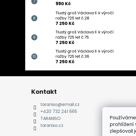
990 Kč
Tlustý groš Václava II. k výročí
ražby 725 let č.28
7 250 Kč
Tlustý groš Václava II. k výročí
ražby 725 let č.75
7 250 Kč
Tlustý groš Václava II. k výročí
ražby 725 let č.36
7 250 Kč
Z
á
Kontakt
p
a
taraniso
@
email.cz
t
+420 732 241 665
Používáme
í
TARANISO
prohlížení
taraniso.cz
zlepšovali 