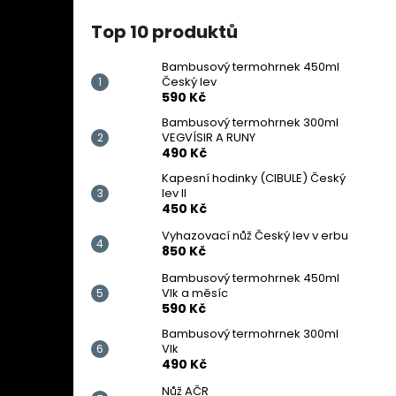
Top 10 produktů
Bambusový termohrnek 450ml
Český lev
590 Kč
Bambusový termohrnek 300ml
VEGVÍSIR A RUNY
490 Kč
Kapesní hodinky (CIBULE) Český
lev II
450 Kč
Vyhazovací nůž Český lev v erbu
850 Kč
Bambusový termohrnek 450ml
Vlk a měsíc
590 Kč
Bambusový termohrnek 300ml
Vlk
490 Kč
Nůž AČR