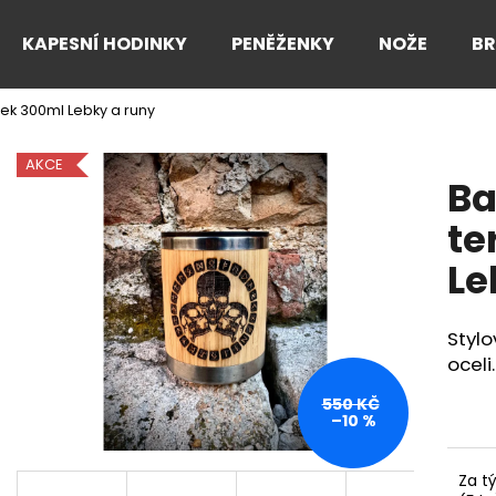
KAPESNÍ HODINKY
PENĚŽENKY
NOŽE
B
k 300ml Lebky a runy
Co potřebujete najít?
AKCE
B
HLEDAT
te
Le
Doporučujeme
Styl
oceli.
550 KČ
–10 %
Za t