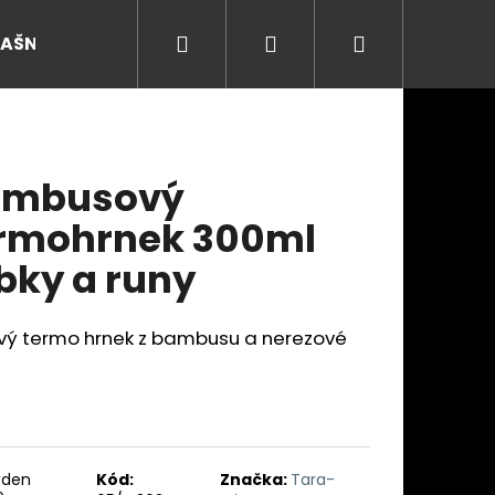
Hledat
Přihlášení
Nákupní
RAŠNY
košík
ambusový
rmohrnek 300ml
bky a runy
ový termo hrnek z bambusu a nerezové
Následující
ýden
Kód:
Značka:
Tara-