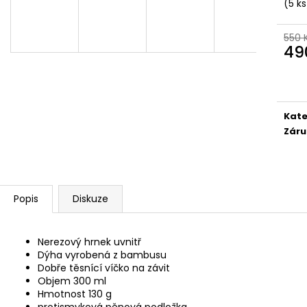
BAMBUSOVÝ TERMOHRNEK 300ML
KAPESNÍ HODINKY
(5 ks
VEGVÍSIR A RUNY
450 Kč
490 Kč
Původně:
490 K
550 
Původně:
550 Kč
49
Měr
cena
Kate
Záru
Popis
Diskuze
Nerezový hrnek uvnitř
Dýha vyrobená z bambusu
Dobře těsnící víčko na závit
Objem 300 ml
Hmotnost 130 g
protismyková pěnová podložka