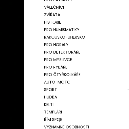
BAMBUSOVÝ TERMOHRNEK 450ML
l
ČESKÝ LEV
VÁLEČNÍCI
590 Kč
ZVÍŘATA
Původně:
650 Kč
HISTORIE
PRO NUMISMATIKY
RAKOUSKO-UHERSKO
PRO HORALY
PRO DETEKTORÁŘE
PRO MYSLIVCE
PRO RYBÁŘE
PRO ČTYŘKOLKÁŘE
AUTO-MOTO
SPORT
HUDBA
KELTI
TEMPLÁŘI
ŘÍM SPQR
VÝZNAMNÉ OSOBNOSTI