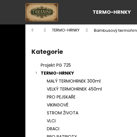
K
Přejít
na
o
TERMO-HRNKY
obsah
Zpět
Zpět
š
do
do
í
Domů
TERMO-HRNKY
Bambusový termohrne
k
obchodu
obchodu
P
o
Kategorie
Přeskočit
s
kategorie
t
Projekt PG 725
r
TERMO-HRNKY
a
MALÝ TERMOHRNEK 300ml
n
VELKÝ TERMOHRNEK 450ml
n
PRO PEJSKAŘE
í
VIKINGOVÉ
p
STROM ŽIVOTA
a
VLCI
n
DRACI
e
PRO PATRIOTY