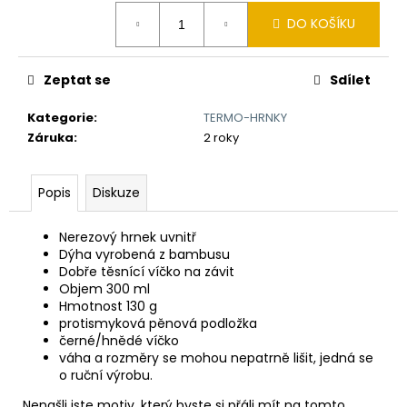
č
Měrná
u
DO KOŠÍKU
cena:
j
e
m
Zeptat se
Sdílet
e
Kategorie
:
TERMO-HRNKY
Záruka
:
2 roky
TLUSTÝ
GROŠ
VÁCLAVA
Popis
Diskuze
II.
K
VÝROČÍ
Nerezový hrnek uvnitř
RAŽBY
Dýha vyrobená z bambusu
725
Dobře těsnící víčko na závit
LET
Objem 300 ml
Č.28
Hmotnost 130 g
7
protismyková pěnová podložka
250
černé/hnědé víčko
Kč
váha a rozměry se mohou nepatrně lišit, jedná se
o ruční výrobu.
Nenašli jste motiv, který byste si přáli mít na tomto