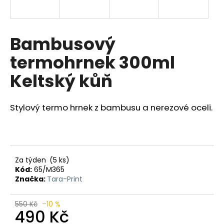
a
j
í
Bambusový
t
termohrnek 300ml
?
Keltský kůň
Stylový termo hrnek z bambusu a nerezové oceli.
HLEDAT
D
Za týden
(5 ks)
o
Kód:
65/M365
Značka:
Tara-Print
p
o
r
550 Kč
–10 %
490 Kč
u