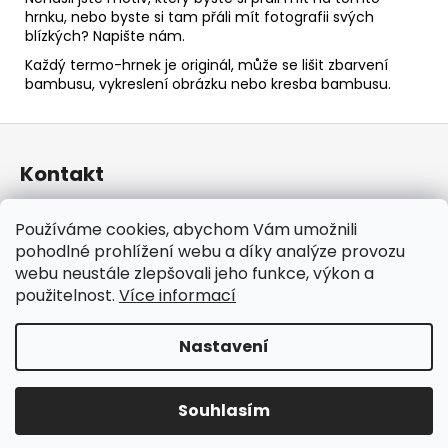
hrnku, nebo byste si tam přáli mít fotografii svých
blízkých? Napište nám.
Každý termo-hrnek je originál, může se lišit zbarvení
bambusu, vykreslení obrázku nebo kresba bambusu.
Z
á
Kontakt
p
a
taraniso
@
email.cz
Používáme cookies, abychom Vám umožnili
t
+420 732 241 665
pohodlné prohlížení webu a díky analýze provozu
í
TARANISO
webu neustále zlepšovali jeho funkce, výkon a
taraniso.cz
použitelnost.
Více informací
Nastavení
Vytvořil Shoptet
Copyright 2026
TARANISO
. Všechna práva vyhrazena.
Souhlasím
Upravit nastavení cookies