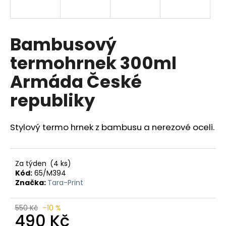
a
j
í
Bambusový
t
termohrnek 300ml
?
Armáda České
republiky
HLEDAT
Stylový termo hrnek z bambusu a nerezové oceli.
D
Za týden
(4 ks)
o
Kód:
65/M394
p
Značka:
Tara-Print
o
r
550 Kč
–10 %
490 Kč
u