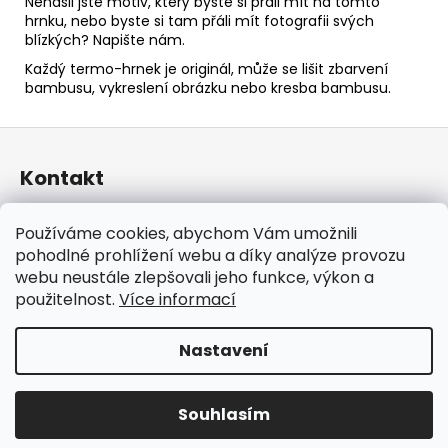
Nenašli jste motiv, který byste si přáli mít na tomto
hrnku, nebo byste si tam přáli mít fotografii svých
blízkých? Napište nám.
Každý termo-hrnek je originál, může se lišit zbarvení
bambusu, vykreslení obrázku nebo kresba bambusu.
Z
á
Kontakt
p
a
taraniso
@
email.cz
Používáme cookies, abychom Vám umožnili
t
+420 732 241 665
pohodlné prohlížení webu a díky analýze provozu
í
TARANISO
webu neustále zlepšovali jeho funkce, výkon a
taraniso.cz
použitelnost.
Více informací
Nastavení
Vytvořil Shoptet
Copyright 2026
TARANISO
. Všechna práva vyhrazena.
Souhlasím
Upravit nastavení cookies