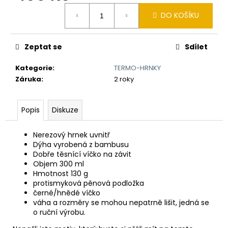
č
Měrná
u
DO KOŠÍKU
cena:
j
e
m
Zeptat se
Sdílet
e
Kategorie
:
TERMO-HRNKY
Záruka
:
2 roky
BAMBUSOVÝ
TERMOHRNEK
300ML
Popis
Diskuze
VLK
490
Nerezový hrnek uvnitř
Kč
Původně:
Dýha vyrobená z bambusu
550
Dobře těsnící víčko na závit
Kč
Objem 300 ml
Hmotnost 130 g
protismyková pěnová podložka
černé/hnědé víčko
váha a rozměry se mohou nepatrně lišit, jedná se
o ruční výrobu.